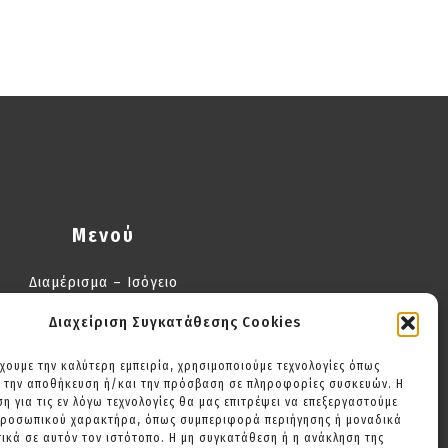
Μενού
Διαμέρισμα – Ισόγειο
Διαμέρισμα 2 Υπνοδωματίων
Διαχείριση Συγκατάθεσης Cookies
Διαμέρισμα με Μπαλκόνι
έχουμε την καλύτερη εμπειρία, χρησιμοποιούμε τεχνολογίες όπως
Διώροφο Διαμέρισμα
α την αποθήκευση ή/και την πρόσβαση σε πληροφορίες συσκευών. Η
Συχνές ερωτήσεις
η για τις εν λόγω τεχνολογίες θα μας επιτρέψει να επεξεργαστούμε
προσωπικού χαρακτήρα, όπως συμπεριφορά περιήγησης ή μοναδικά
Επικοινωνία
ικά σε αυτόν τον ιστότοπο. Η μη συγκατάθεση ή η ανάκληση της