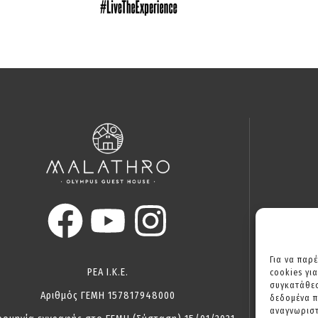
Για να παρ
ΡΕΑ Ι.Κ.Ε.
cookies γι
συγκατάθεσ
Αριθμός ΓΕΜΗ 157817948000
δεδομένα 
αναγνωριστ