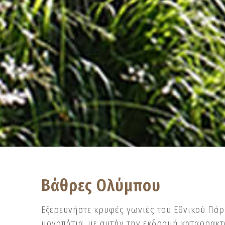
Βάθρες Ολύμπου
Εξερευνήστε κρυφές γωνιές του Εθνικού Πάρ
μονοπάτια, με αυτήν την εκδρομή καταρρακτ