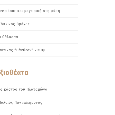
Jeep tour και μαγειρική στη φύση
Κόκκινος Βράχος
Η θάλασσα
Μύτικας “Πάνθεον” 2918μ
ξιοθέατα
Το κάστρο του Πλαταμώνα
Παλαιός Παντελεήμονας