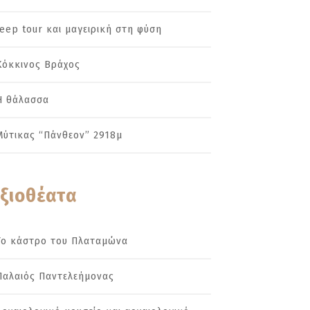
Jeep tour και μαγειρική στη φύση
Κόκκινος Βράχος
Η θάλασσα
Μύτικας “Πάνθεον” 2918μ
ξιοθέατα
Το κάστρο του Πλαταμώνα
Παλαιός Παντελεήμονας