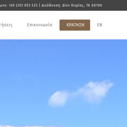
ωνο:
+30 2351 053 533
| Διεύθυνση: Δίον Πιερίας, TK 60100
τήσεις
Επικοινωνία
ΚΡΑΤΗΣΗ
EN