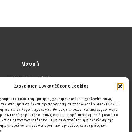
Μενού
Διαμέρισμα – Ισόγειο
Διαχείριση Συγκατάθεσης Cookies
Διαμέρισμα 2 Υπνοδωματίων
Διαμέρισμα με Μπαλκόνι
έχουμε την καλύτερη εμπειρία, χρησιμοποιούμε τεχνολογίες όπως
Διώροφο Διαμέρισμα
α την αποθήκευση ή/και την πρόσβαση σε πληροφορίες συσκευών. Η
η για τις εν λόγω τεχνολογίες θα μας επιτρέψει να επεξεργαστούμε
Συχνές ερωτήσεις
προσωπικού χαρακτήρα, όπως συμπεριφορά περιήγησης ή μοναδικά
ικά σε αυτόν τον ιστότοπο. Η μη συγκατάθεση ή η ανάκληση της
Επικοινωνία
ης, μπορεί να επηρεάσει αρνητικά ορισμένες λειτουργίες και
ς.