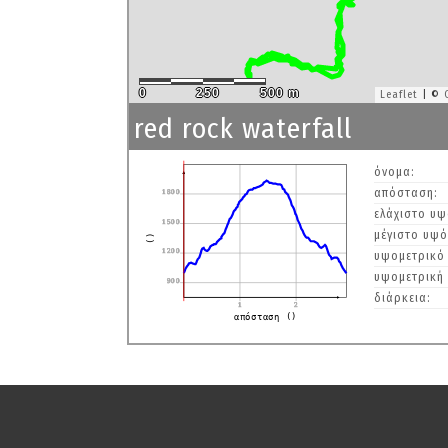
0
250
500 m
Leaflet
| ©
red rock waterfall
όνομα:
απόσταση:
1800
ελάχιστο υψ
1500
μέγιστο υψό
()
1200
υψομετρικό
υψομετρική 
900
διάρκεια:
1
2
απόσταση ()