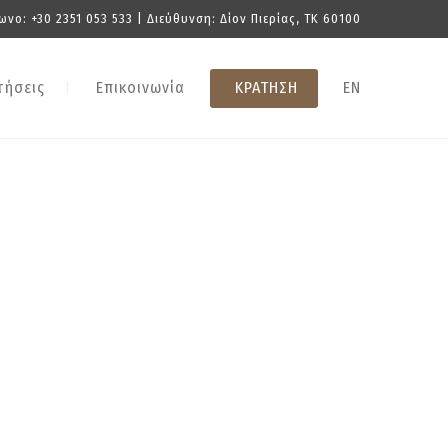
ωνο:
+30 2351 053 533
| Διεύθυνση: Δίον Πιερίας, TK 60100
τήσεις
Επικοινωνία
ΚΡΑΤΗΣΗ
EN