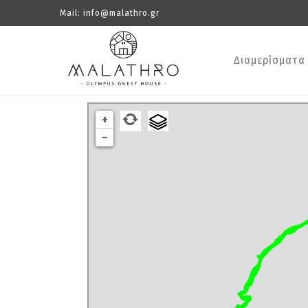
Mail:
info@malathro.gr
Διαμερίσματα
+
−